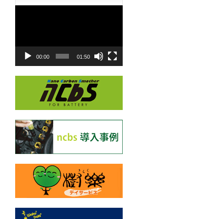
動
画
プ
レ
ー
00:00
01:50
ヤ
ー